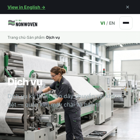
View in English →
✕
VINA
VI
/
EN
NONWOVEN
Trang chủ
›
Sản phẩm
›
Dịch vụ
Dịch vụ
Dịch vụ kỹ thuật cho dây chuyền vải không
dệt — quấn kim máy chải và bảo trì.