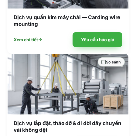
Dịch vụ quấn kim máy chải — Carding wire
mounting
Yêu cầu báo giá
Xem chi tiết
So sánh
Dịch vụ lắp đặt, tháo dỡ & di dời dây chuyền
vải không dệt